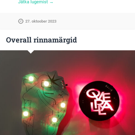
Jätka lugemist →
27. oktoober 2023
Overall rinnamärgid